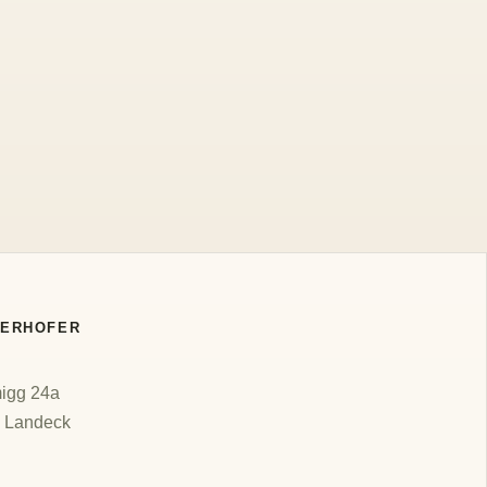
BERHOFER
migg 24a
| Landeck