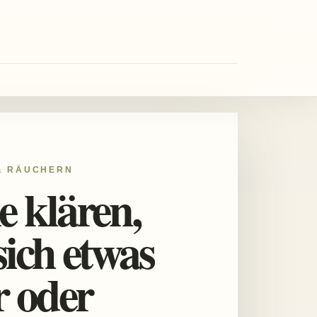
& RÄUCHERN
 klären,
ich etwas
r oder