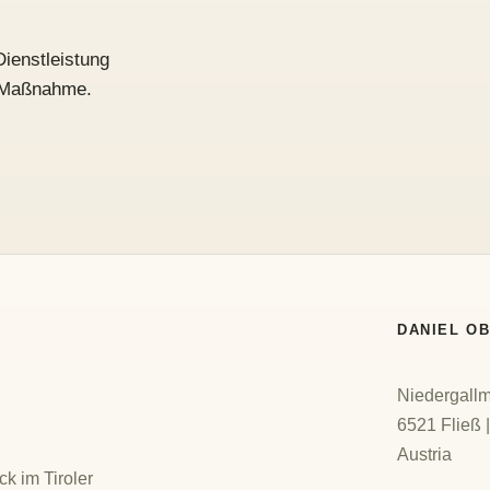
Dienstleistung
e Maßnahme.
DANIEL O
Niedergall
6521 Fließ 
Austria
k im Tiroler