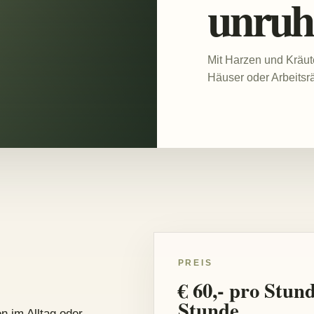
unruhi
Mit Harzen und Krä
Häuser oder Arbeitsr
PREIS
€ 60,- pro Stun
Stunde
n im Alltag oder