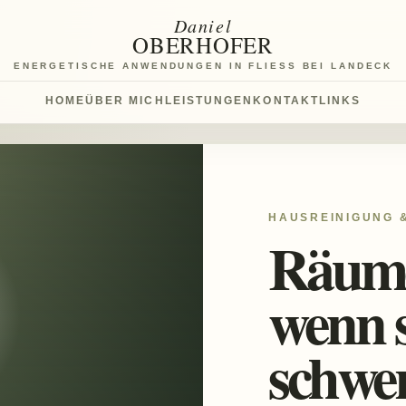
Daniel
OBERHOFER
ENERGETISCHE ANWENDUNGEN IN FLIESS BEI LANDECK
HOME
ÜBER MICH
LEISTUNGEN
KONTAKT
LINKS
HAUSREINIGUNG 
Räume
wenn s
schwe