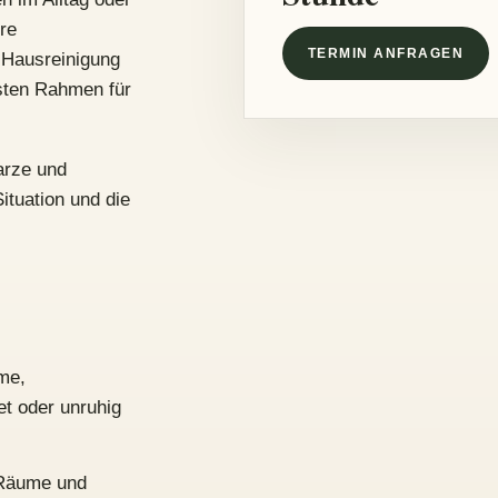
re
TERMIN ANFRAGEN
 Hausreinigung
ssten Rahmen für
arze und
ituation und die
me,
et oder unruhig
, Räume und